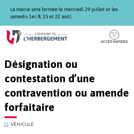
Gestion des traceurs
La mairie sera fermée le mercredi 29 juillet et les
samedis 1er, 8, 15 et 22 août.
Aller
Aller
Aller
à
au
au
la
contenu
pied
ACCÈS RAPIDES
navigation
de
page
Désignation ou
contestation d’une
contravention ou amende
forfaitaire
VÉHICULE