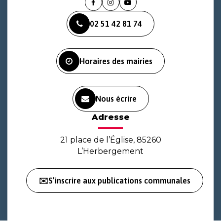
Lien
Lien
Lien
vers
vers
vers
02 51 42 81 74
le
le
la
compte
compte
chaîne
Facebook
Instagram
Youtube
Horaires des mairies
Nous écrire
Adresse
21 place de l’Église, 85260
L’Herbergement
✉️S’inscrire aux publications communales