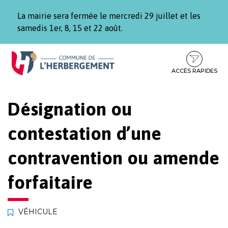
Gestion des traceurs
La mairie sera fermée le mercredi 29 juillet et les
samedis 1er, 8, 15 et 22 août.
Aller
Aller
Aller
à
au
au
la
contenu
pied
ACCÈS RAPIDES
navigation
de
page
Désignation ou
contestation d’une
contravention ou amende
forfaitaire
VÉHICULE