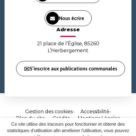
Nous écrire
Adresse
21 place de l’Église, 85260
L’Herbergement
✉️S’inscrire aux publications communales
Gestion des cookies
Accessibilité
Plan du site
Crédits
Mentions Légales
Ce site utilise des traceurs pour fonctionner et obtenir des
Site
statistiques d'utilisation afin améliorer l'utilisation, vous pouvez