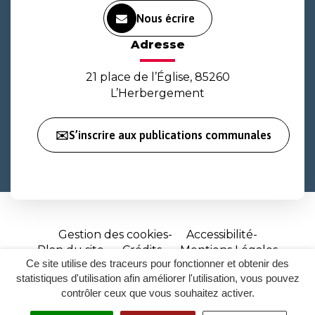
Nous écrire
Adresse
21 place de l’Église, 85260
L’Herbergement
✉️S’inscrire aux publications communales
Gestion des cookies
Accessibilité
Plan du site
Crédits
Mentions Légales
Ce site utilise des traceurs pour fonctionner et obtenir des
Site
statistiques d'utilisation afin améliorer l'utilisation, vous pouvez
réalisé
contrôler ceux que vous souhaitez activer.
par