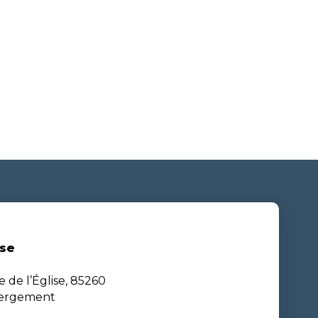
se
e de l’Église, 85260
bergement