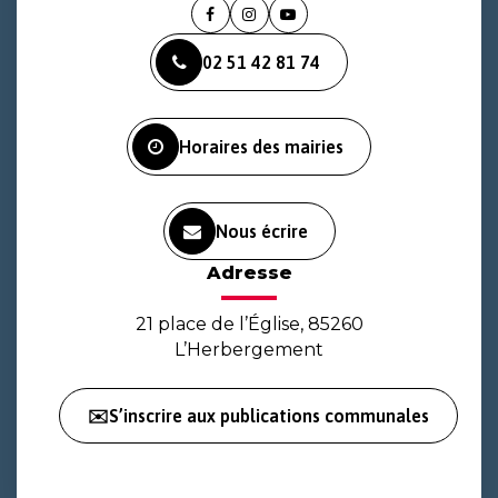
Lien
Lien
Lien
vers
vers
vers
02 51 42 81 74
le
le
la
compte
compte
chaîne
Facebook
Instagram
Youtube
Horaires des mairies
Nous écrire
Adresse
21 place de l’Église, 85260
L’Herbergement
✉️S’inscrire aux publications communales