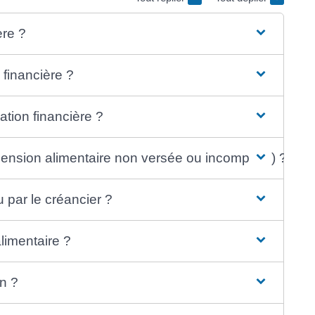
ère ?
 financière ?
tion financière ?
pension alimentaire non versée ou incomplète) ?
 par le créancier ?
limentaire ?
on ?