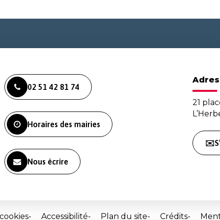
Adres
02 51 42 81 74
21 plac
L’Her
Horaires des mairies
✉️S
Nous écrire
 cookies
Accessibilité
Plan du site
Crédits
Ment