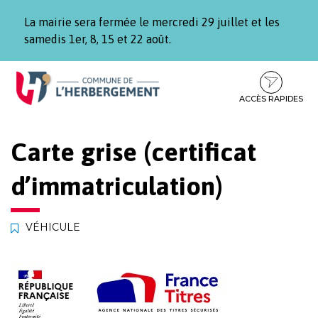
Gestion des traceurs
La mairie sera fermée le mercredi 29 juillet et les
samedis 1er, 8, 15 et 22 août.
Aller
Aller
Aller
à
au
au
la
contenu
pied
ACCÈS RAPIDES
navigation
de
page
Carte grise (certificat
d’immatriculation)
VÉHICULE