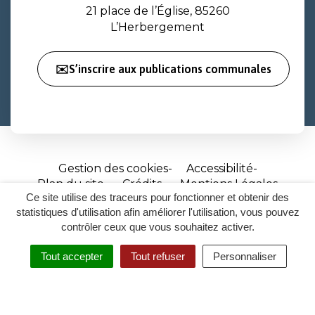
21 place de l’Église, 85260
L’Herbergement
✉️S’inscrire aux publications communales
Gestion des cookies
Accessibilité
Plan du site
Crédits
Mentions Légales
Ce site utilise des traceurs pour fonctionner et obtenir des
Site
statistiques d'utilisation afin améliorer l'utilisation, vous pouvez
réalisé
contrôler ceux que vous souhaitez activer.
par
Tout accepter
Tout refuser
Personnaliser
Inovagora
MENU
RECHERCHER
ACCESSIBILITÉ
(ouverture
dans
un