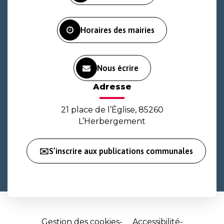
compte
compte
chaîne
Facebook
Instagram
Youtube
Horaires des mairies
Nous écrire
Adresse
21 place de l’Église, 85260
L’Herbergement
✉️S’inscrire aux publications communales
Gestion des cookies
Accessibilité