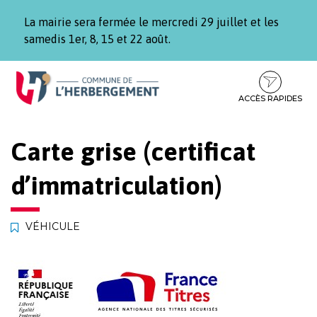
Gestion des traceurs
La mairie sera fermée le mercredi 29 juillet et les
samedis 1er, 8, 15 et 22 août.
Aller
Aller
Aller
à
au
au
la
contenu
pied
ACCÈS RAPIDES
navigation
de
page
Carte grise (certificat
d’immatriculation)
VÉHICULE