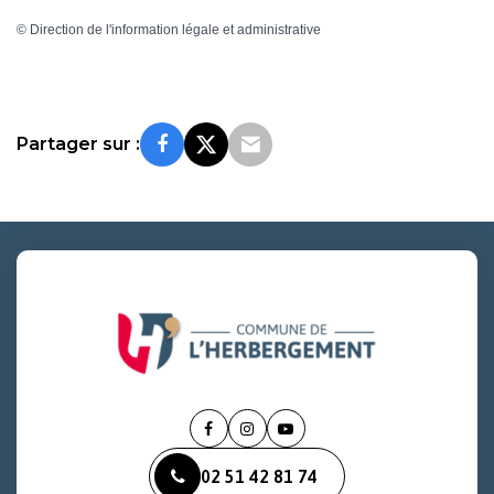
©
Direction de l'information légale et administrative
Partager sur :
Lien
Lien
Lien
vers
vers
vers
02 51 42 81 74
le
le
la