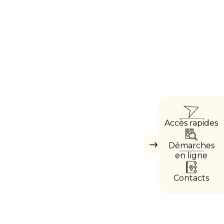
ACCÈ
Accès rapides
DIREC
Démarches
Masquer
les
en ligne
accès
directs
Contacts