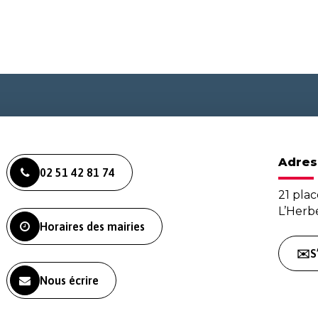
Adres
02 51 42 81 74
21 plac
L’Her
Horaires des mairies
✉️S
Nous écrire