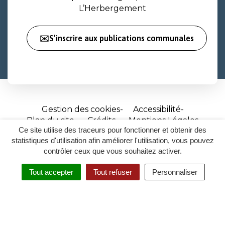
L’Herbergement
✉️S’inscrire aux publications communales
Gestion des cookies
Accessibilité
Plan du site
Crédits
Mentions Légales
Ce site utilise des traceurs pour fonctionner et obtenir des
Site
statistiques d'utilisation afin améliorer l'utilisation, vous pouvez
réalisé
contrôler ceux que vous souhaitez activer.
par
Tout accepter
Tout refuser
Personnaliser
Inovagora
MENU
RECHERCHER
ACCESSIBILITÉ
(ouverture
dans
un
nouvel