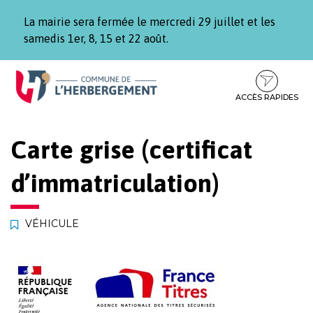
Gestion des traceurs
La mairie sera fermée le mercredi 29 juillet et les
samedis 1er, 8, 15 et 22 août.
Aller
Aller
Aller
à
au
au
la
contenu
pied
ACCÈS RAPIDES
navigation
de
page
Carte grise (certificat
d’immatriculation)
VÉHICULE