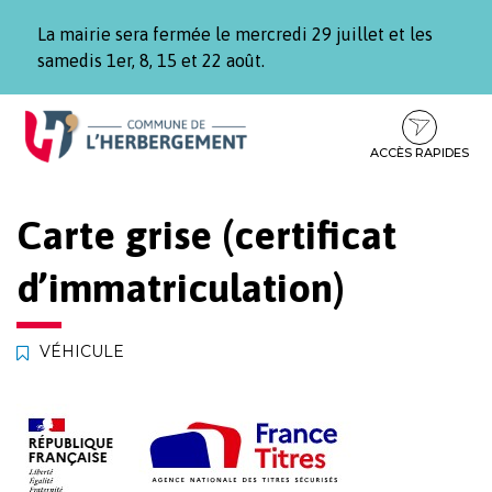
Gestion des traceurs
La mairie sera fermée le mercredi 29 juillet et les
samedis 1er, 8, 15 et 22 août.
Aller
Aller
Aller
à
au
au
la
contenu
pied
ACCÈS RAPIDES
navigation
de
page
Carte grise (certificat
d’immatriculation)
VÉHICULE