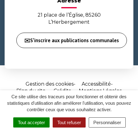
Adresse
21 place de l’Église, 85260
L’Herbergement
✉️S’inscrire aux publications communales
Gestion des cookies
Accessibilité
Plan du site
Crédits
Mentions Légales
Ce site utilise des traceurs pour fonctionner et obtenir des
Site
statistiques d'utilisation afin améliorer l'utilisation, vous pouvez
réalisé
contrôler ceux que vous souhaitez activer.
par
Tout accepter
Tout refuser
Personnaliser
Inovagora
MENU
RECHERCHER
ACCESSIBILITÉ
(ouverture
dans