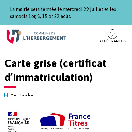
Gestion des traceurs
La mairie sera fermée le mercredi 29 juillet et les
samedis 1er, 8, 15 et 22 août.
Aller
Aller
Aller
à
au
au
la
contenu
pied
ACCÈS RAPIDES
navigation
de
page
Carte grise (certificat
d’immatriculation)
VÉHICULE