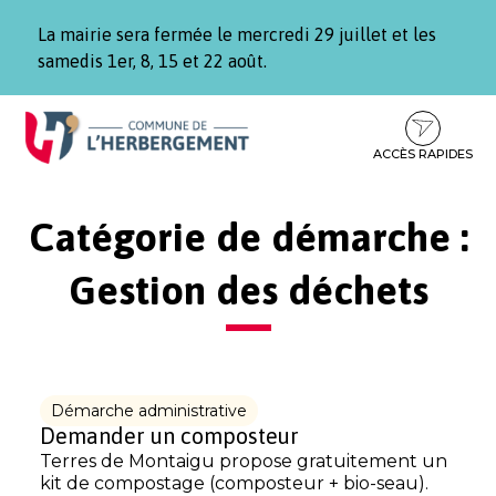
Gestion des traceurs
La mairie sera fermée le mercredi 29 juillet et les
samedis 1er, 8, 15 et 22 août.
Aller
Aller
Aller
à
au
au
la
contenu
pied
ACCÈS RAPIDES
navigation
de
page
Catégorie de démarche :
Gestion des déchets
Démarche administrative
Demander un composteur
Terres de Montaigu propose gratuitement un
kit de compostage (composteur + bio-seau).