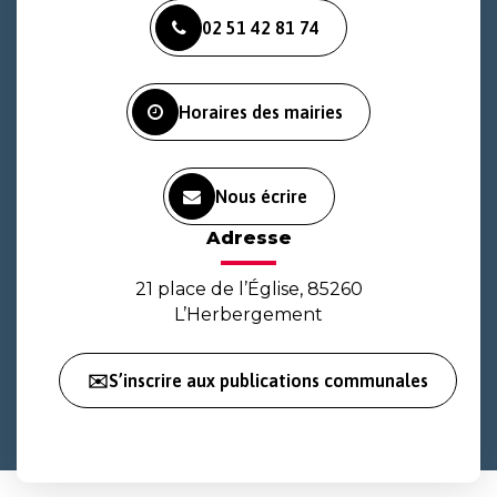
vers
vers
vers
02 51 42 81 74
le
le
la
compte
compte
chaîne
Facebook
Instagram
Youtube
Horaires des mairies
Nous écrire
Adresse
21 place de l’Église, 85260
L’Herbergement
✉️S’inscrire aux publications communales