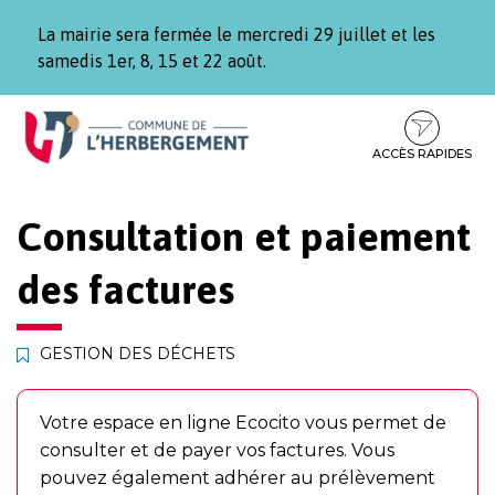
Gestion des traceurs
La mairie sera fermée le mercredi 29 juillet et les
samedis 1er, 8, 15 et 22 août.
Aller
Aller
Aller
à
au
au
la
contenu
pied
ACCÈS RAPIDES
navigation
de
page
Consultation et paiement
des factures
GESTION DES DÉCHETS
Votre espace en ligne Ecocito vous permet de
consulter et de payer vos factures. Vous
pouvez également adhérer au prélèvement