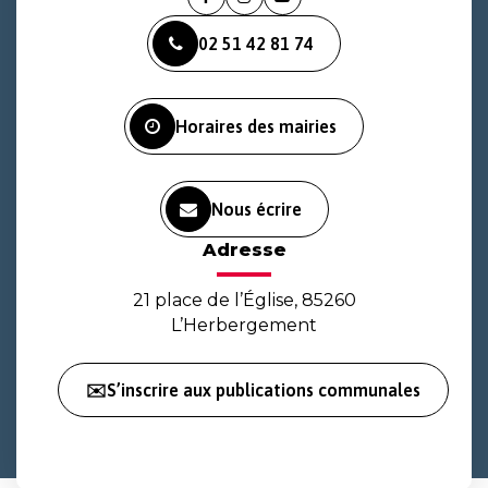
Lien
Lien
Lien
vers
vers
vers
02 51 42 81 74
le
le
la
compte
compte
chaîne
Facebook
Instagram
Youtube
Horaires des mairies
Nous écrire
Adresse
21 place de l’Église, 85260
L’Herbergement
✉️S’inscrire aux publications communales