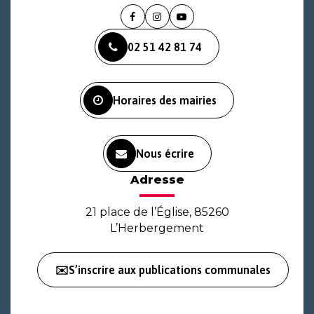
Lien
Lien
Lien
vers
vers
vers
02 51 42 81 74
le
le
la
compte
compte
chaîne
Facebook
Instagram
Youtube
Horaires des mairies
Nous écrire
Adresse
21 place de l’Église, 85260
L’Herbergement
✉️S’inscrire aux publications communales