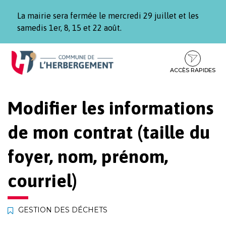
Gestion des traceurs
La mairie sera fermée le mercredi 29 juillet et les
samedis 1er, 8, 15 et 22 août.
Aller
Aller
Aller
à
au
au
la
contenu
pied
ACCÈS RAPIDES
navigation
de
page
Modifier les informations
de mon contrat (taille du
foyer, nom, prénom,
courriel)
GESTION DES DÉCHETS