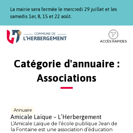
Gestion des traceurs
La mairie sera fermée le mercredi 29 juillet et les
samedis 1er, 8, 15 et 22 août.
Aller
Aller
Aller
à
au
au
la
contenu
pied
ACCÈS RAPIDES
navigation
de
page
Catégorie d'annuaire :
Associations
Annuaire
Amicale Laïque – L’Herbergement
L’Amicale Laïque de l’école publique Jean de
la Fontaine est une association d’éducation