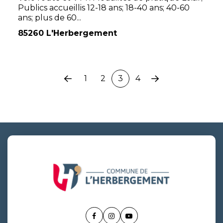
Publics accueillis 12-18 ans; 18-40 ans; 40-60
ans; plus de 60...
85260 L'Herbergement
1
2
3
4
Page
Page
précédente
suivante
Lien
Lien
Lien