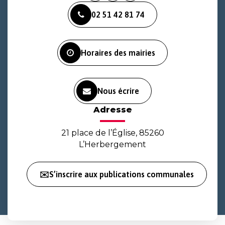
vers
vers
vers
02 51 42 81 74
le
le
la
compte
compte
chaîne
Facebook
Instagram
Youtube
Horaires des mairies
Nous écrire
Adresse
21 place de l’Église, 85260
L’Herbergement
✉️S’inscrire aux publications communales