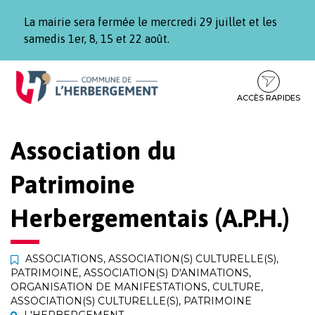
Gestion des traceurs
La mairie sera fermée le mercredi 29 juillet et les
samedis 1er, 8, 15 et 22 août.
Aller
Aller
Aller
à
au
au
la
contenu
pied
ACCÈS RAPIDES
navigation
de
page
Association du
Patrimoine
Herbergementais (A.P.H.)
ASSOCIATIONS
,
ASSOCIATION(S) CULTURELLE(S)
,
PATRIMOINE
,
ASSOCIATION(S) D'ANIMATIONS
,
ORGANISATION DE MANIFESTATIONS
,
CULTURE
,
ASSOCIATION(S) CULTURELLE(S)
,
PATRIMOINE