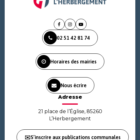
Lien
Lien
Lien
vers
vers
vers
02 51 42 81 74
le
le
la
compte
compte
chaîne
Facebook
Instagram
Youtube
Horaires des mairies
Nous écrire
Adresse
21 place de l’Église, 85260
L’Herbergement
✉️S’inscrire aux publications communales