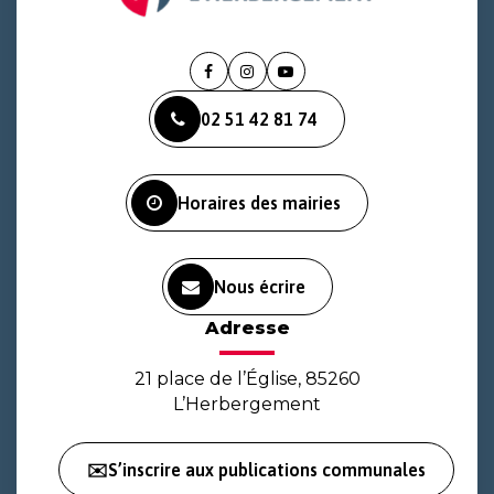
Lien
Lien
Lien
vers
vers
vers
02 51 42 81 74
le
le
la
compte
compte
chaîne
Facebook
Instagram
Youtube
Horaires des mairies
Nous écrire
Adresse
21 place de l’Église, 85260
L’Herbergement
✉️S’inscrire aux publications communales