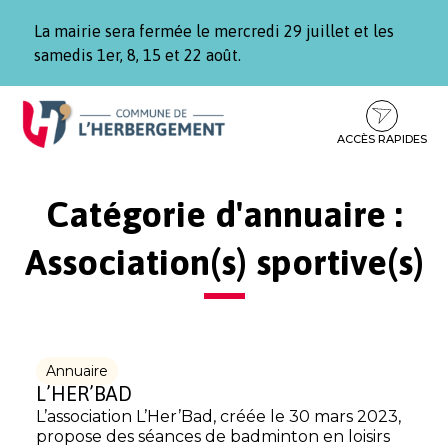
Gestion des traceurs
La mairie sera fermée le mercredi 29 juillet et les
samedis 1er, 8, 15 et 22 août.
Aller
Aller
Aller
à
au
au
la
contenu
pied
ACCÈS RAPIDES
navigation
de
page
Catégorie d'annuaire :
Association(s) sportive(s)
Annuaire
L’HER’BAD
L’association L’Her’Bad, créée le 30 mars 2023,
propose des séances de badminton en loisirs