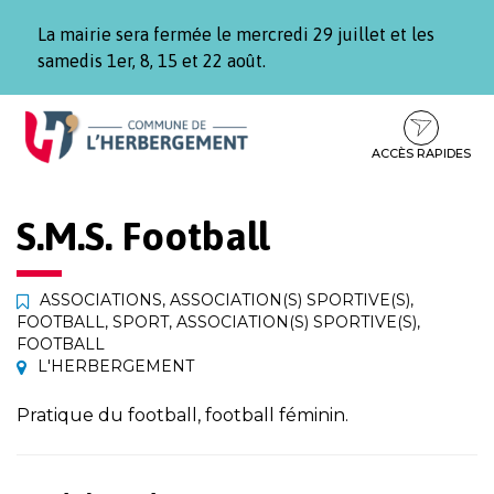
Gestion des traceurs
La mairie sera fermée le mercredi 29 juillet et les
samedis 1er, 8, 15 et 22 août.
Aller
Aller
Aller
à
au
au
la
contenu
pied
ACCÈS RAPIDES
navigation
de
page
S.M.S. Football
ASSOCIATIONS
,
ASSOCIATION(S) SPORTIVE(S)
,
FOOTBALL
,
SPORT
,
ASSOCIATION(S) SPORTIVE(S)
,
FOOTBALL
L'HERBERGEMENT
Pratique du football, football féminin.