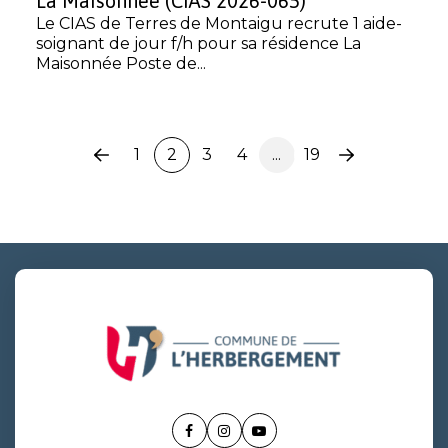
La Maisonnée (CIAS 2026-065)
Le CIAS de Terres de Montaigu recrute 1 aide-
soignant de jour f/h pour sa résidence La
Maisonnée Poste de...
1
2
3
4
...
19
Page
Page
précédente
suivante
Lien
Lien
Lien