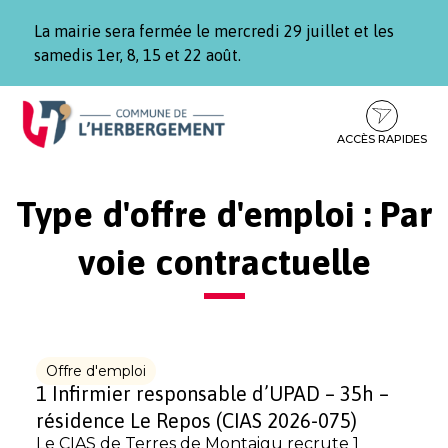
Gestion des traceurs
La mairie sera fermée le mercredi 29 juillet et les
samedis 1er, 8, 15 et 22 août.
Aller
Aller
Aller
à
au
au
la
contenu
pied
ACCÈS RAPIDES
navigation
de
page
Type d'offre d'emploi :
Par
voie contractuelle
Offre d'emploi
1 Infirmier responsable d’UPAD – 35h –
résidence Le Repos (CIAS 2026-075)
Le CIAS de Terres de Montaigu recrute 1