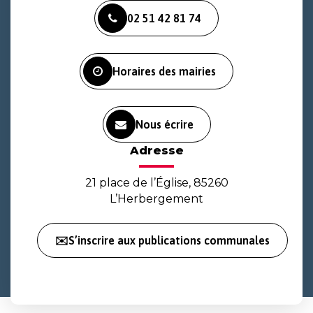
vers
vers
vers
02 51 42 81 74
le
le
la
compte
compte
chaîne
Facebook
Instagram
Youtube
Horaires des mairies
Nous écrire
Adresse
21 place de l’Église, 85260
L’Herbergement
✉️S’inscrire aux publications communales