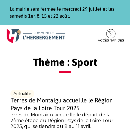
Gestion des traceurs
La mairie sera fermée le mercredi 29 juillet et les
samedis 1er, 8, 15 et 22 août.
Aller
Aller
Aller
à
au
au
la
contenu
pied
ACCÈS RAPIDES
navigation
de
page
Thème :
Sport
Actualité
Terres de Montaigu accueille le Région
Pays de la Loire Tour 2025
erres de Montaigu accueille le départ de la
2ème étape du Région Pays de la Loire Tour
2025, qui se tiendra du 8 au 11 avril.