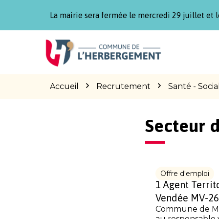
Gestion des traceurs
La mairie sera fermée le mercredi 29 juillet et l
Aller
Aller
Aller
à
au
au
la
contenu
pied
navigation
de
page
Accueil
Recrutement
Santé - Socia
Secteur d
Offre d'emploi
1 Agent Territ
Vendée MV-26
Commune de Mon
au responsable vi