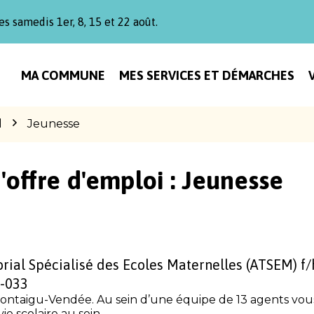
es samedis 1er, 8, 15 et 22 août.
MA COMMUNE
MES SERVICES ET DÉMARCHES
l
Jeunesse
'offre d'emploi :
Jeunesse
orial Spécialisé des Ecoles Maternelles (ATSEM) f
-033
taigu-Vendée. Au sein d’une équipe de 13 agents vous
e scolaire au sein...