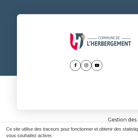
Lien
Lien
Lien
vers
vers
vers
le
le
la
compte
compte
chaîne
Facebook
Instagram
Youtube
Gestion des
Ce site utilise des traceurs pour fonctionner et obtenir des statisti
vous souhaitez activer.