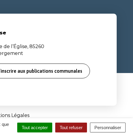
se
e de l’Église, 85260
bergement
’inscrire aux publications communales
ions Légales
x que
Tout accepter
Tout refuser
Personnaliser