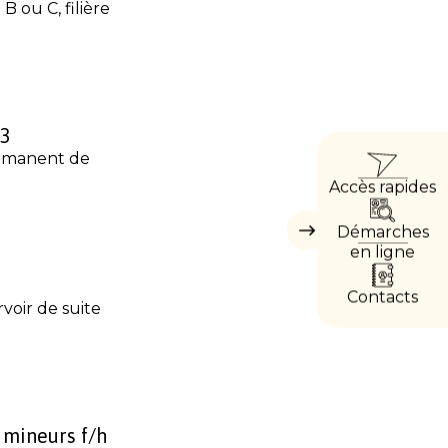
 ou C, filière
43
ACCÈ
ermanent de
Accès rapides
DIREC
Démarches
Masquer
les
en ligne
accès
directs
Contacts
voir de suite
e mineurs f/h