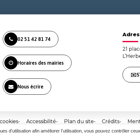
Adres
02 51 42 81 74
21 plac
L’Her
Horaires des mairies
✉️S
Nous écrire
 cookies
Accessibilité
Plan du site
Crédits
Ment
ques d'utilisation afin améliorer l'utilisation, vous pouvez contrôler ceu
Site