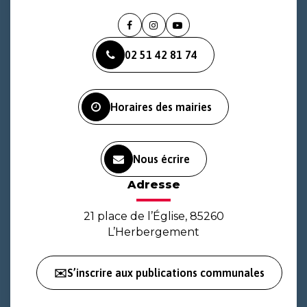
Lien
Lien
Lien
vers
vers
vers
02 51 42 81 74
le
le
la
compte
compte
chaîne
Facebook
Instagram
Youtube
Horaires des mairies
Nous écrire
Adresse
21 place de l’Église, 85260
L’Herbergement
✉️S’inscrire aux publications communales