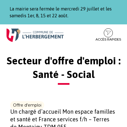
Gestion des traceurs
La mairie sera fermée le mercredi 29 juillet et les
samedis 1er, 8, 15 et 22 août.
Aller
Aller
Aller
à
au
au
la
contenu
pied
ACCÈS RAPIDES
navigation
de
page
Secteur d'offre d'emploi :
Santé - Social
Offre d'emploi
Un chargé d’accueil Mon espace familles
et santé et France services f/h – Terres
de Montaigu TDM 055