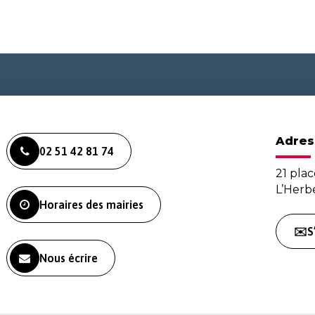
Adres
02 51 42 81 74
21 plac
L’Her
Horaires des mairies
✉️S
Nous écrire