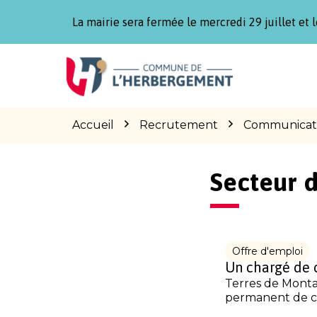
Gestion des traceurs
La mairie sera fermée le mercredi 29 juillet et l
Aller
Aller
Aller
à
au
au
la
contenu
pied
navigation
de
page
Accueil
Recrutement
Communicat
Secteur d
Offre d'emploi
Un chargé de 
Terres de Monta
permanent de caté