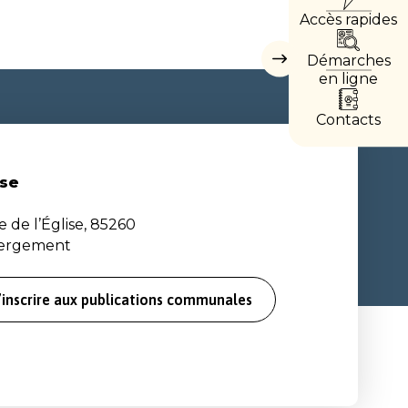
Accès rapides
DIREC
Démarches
Masquer
les
en ligne
accès
directs
Contacts
se
e de l’Église, 85260
bergement
’inscrire aux publications communales