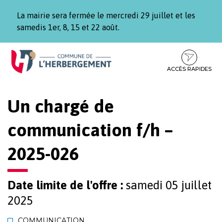
Gestion des traceurs
La mairie sera fermée le mercredi 29 juillet et les
samedis 1er, 8, 15 et 22 août.
Aller
Aller
Aller
à
au
au
la
contenu
pied
ACCÈS RAPIDES
navigation
de
page
Un chargé de
communication f/h –
2025-026
Date limite de l'offre :
samedi 05 juillet
2025
COMMUNICATION