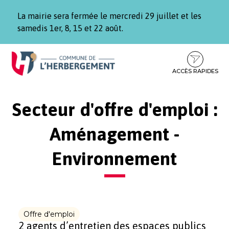
Gestion des traceurs
La mairie sera fermée le mercredi 29 juillet et les
samedis 1er, 8, 15 et 22 août.
Aller
Aller
Aller
à
au
au
la
contenu
pied
ACCÈS RAPIDES
navigation
de
page
Secteur d'offre d'emploi :
Aménagement -
Environnement
Offre d'emploi
2 agents d’entretien des espaces publics