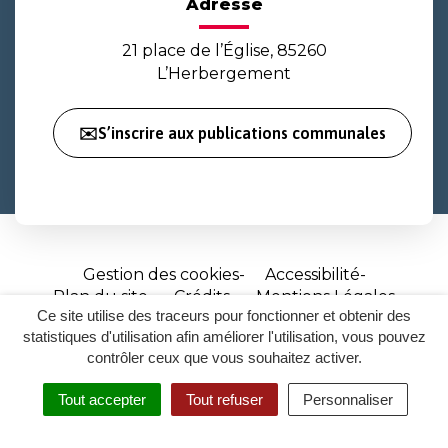
Adresse
21 place de l’Église, 85260
L’Herbergement
✉️S’inscrire aux publications communales
Gestion des cookies
Accessibilité
Plan du site
Crédits
Mentions Légales
Ce site utilise des traceurs pour fonctionner et obtenir des
Site
statistiques d'utilisation afin améliorer l'utilisation, vous pouvez
réalisé
contrôler ceux que vous souhaitez activer.
par
Tout accepter
Tout refuser
Personnaliser
Inovagora
MENU
RECHERCHER
ACCESSIBILITÉ
(ouverture