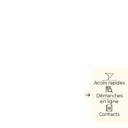
ACCÈ
Accès rapides
DIREC
Démarches
Masquer
les
en ligne
accès
directs
Contacts