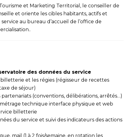
ourisme et Marketing Territorial, le conseiller de
eille et oriente les cibles habitants, actifs et
service au bureau d’accueil de l’office de
rcialisation..
bservatoire des données du service
billetterie et les régies (régisseur de recettes
 taxe de séjour)
es partenariats (conventions, délibérations, arrêtés…)
ramétrage technique interface physique et web
rvice billetterie
nées du service et suivi des indicateurs des actions
e, mail (1 à 2 fois/semaine, en rotation les