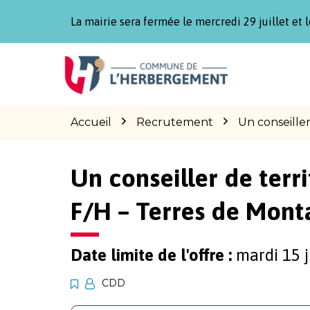
Gestion des traceurs
La mairie sera fermée le mercredi 29 juillet et l
Aller
Aller
Aller
à
au
au
la
contenu
pied
navigation
de
page
Accueil
Recrutement
Un conseiller
Un conseiller de terr
F/H – Terres de Mont
Date limite de l'offre :
mardi 15 j
CDD