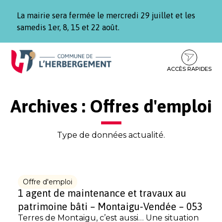
Gestion des traceurs
La mairie sera fermée le mercredi 29 juillet et les
samedis 1er, 8, 15 et 22 août.
Aller
Aller
Aller
à
au
au
la
contenu
pied
ACCÈS RAPIDES
navigation
de
page
Archives :
Offres d'emploi
Type de données actualité.
Offre d'emploi
1 agent de maintenance et travaux au
patrimoine bâti – Montaigu-Vendée – 053
Terres de Montaigu, c’est aussi… Une situation