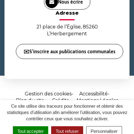
Nous écrire
Adresse
21 place de l’Église, 85260
L’Herbergement
✉️S’inscrire aux publications communales
Gestion des cookies
Accessibilité
Plan du site
Crédits
Mentions Légales
Ce site utilise des traceurs pour fonctionner et obtenir des
Site
statistiques d'utilisation afin améliorer l'utilisation, vous pouvez
réalisé
contrôler ceux que vous souhaitez activer.
par
Tout accepter
Tout refuser
Personnaliser
Inovagora
MENU