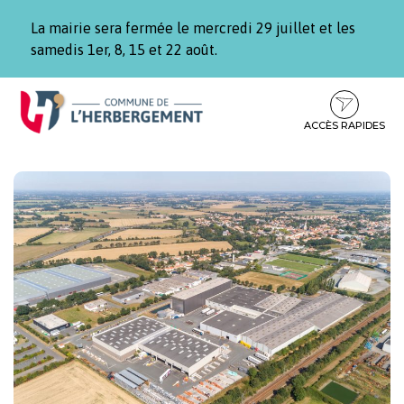
Gestion des traceurs
La mairie sera fermée le mercredi 29 juillet et les
samedis 1er, 8, 15 et 22 août.
Aller
Aller
Aller
à
au
au
la
contenu
pied
ACCÈS RAPIDES
navigation
de
page