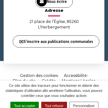
Nous écrire
Adresse
21 place de l’Église, 85260
L’Herbergement
✉️S’inscrire aux publications communales
Gestion des cookies
Accessibilité
Plan du site
Crédits
Mentions Légales
Ce site utilise des traceurs pour fonctionner et obtenir des
Site
statistiques d'utilisation afin améliorer l'utilisation, vous pouvez
réalisé
contrôler ceux que vous souhaitez activer.
par
Tout accepter
Tout refuser
Personnaliser
Inovagora
MENU