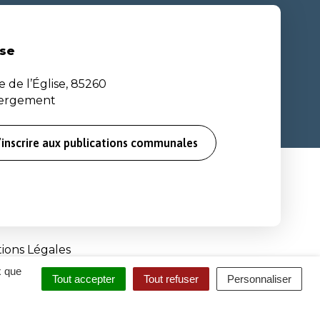
se
e de l’Église, 85260
bergement
’inscrire aux publications communales
ions Légales
x que
Tout accepter
Tout refuser
Personnaliser