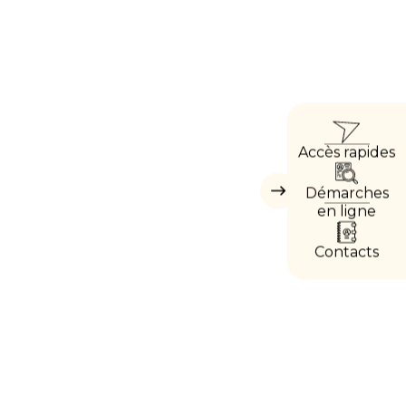
ACCÈ
Accès rapides
DIREC
Démarches
Masquer
les
en ligne
accès
directs
Contacts