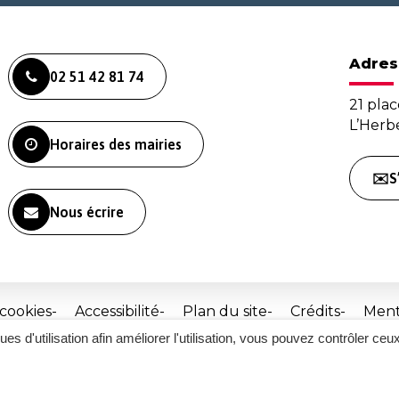
Adres
02 51 42 81 74
21 plac
L’Her
Horaires des mairies
✉️S
Nous écrire
 cookies
Accessibilité
Plan du site
Crédits
Ment
ques d'utilisation afin améliorer l'utilisation, vous pouvez contrôler ceu
Site
réalisé
par