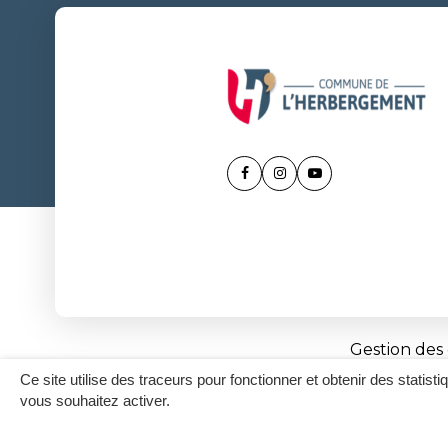
Lien
Lien
Lien
vers
vers
vers
le
le
la
compte
compte
chaîne
Facebook
Instagram
Youtube
Gestion des
Ce site utilise des traceurs pour fonctionner et obtenir des statisti
vous souhaitez activer.