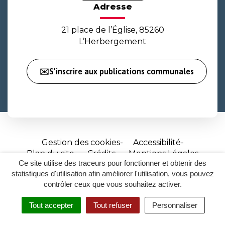
Adresse
21 place de l’Église, 85260
L’Herbergement
✉️S’inscrire aux publications communales
Gestion des cookies
Accessibilité
Plan du site
Crédits
Mentions Légales
Ce site utilise des traceurs pour fonctionner et obtenir des
Site
statistiques d'utilisation afin améliorer l'utilisation, vous pouvez
réalisé
contrôler ceux que vous souhaitez activer.
par
Tout accepter
Tout refuser
Personnaliser
Inovagora
MENU
RECHERCHER
ACCESSIBILITÉ
(ouverture