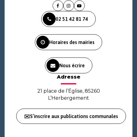
Lien
Lien
Lien
vers
vers
vers
02 51 42 81 74
le
le
la
compte
compte
chaîne
Facebook
Instagram
Youtube
Horaires des mairies
Nous écrire
Adresse
21 place de l’Église, 85260
L’Herbergement
✉️S’inscrire aux publications communales