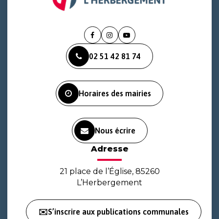
Lien
Lien
Lien
vers
vers
vers
02 51 42 81 74
le
le
la
compte
compte
chaîne
Facebook
Instagram
Youtube
Horaires des mairies
Nous écrire
Adresse
21 place de l’Église, 85260
L’Herbergement
✉️S’inscrire aux publications communales