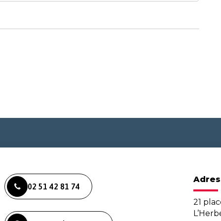
Adres
02 51 42 81 74
21 plac
L’Her