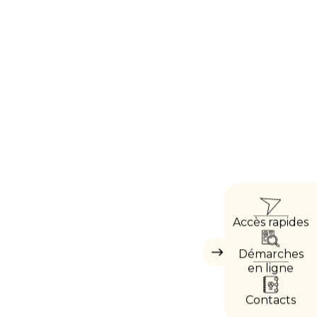
ACCÈ
Accès rapides
DIREC
Démarches
Masquer
les
en ligne
accès
directs
Contacts