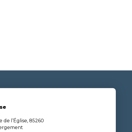
se
e de l’Église, 85260
bergement