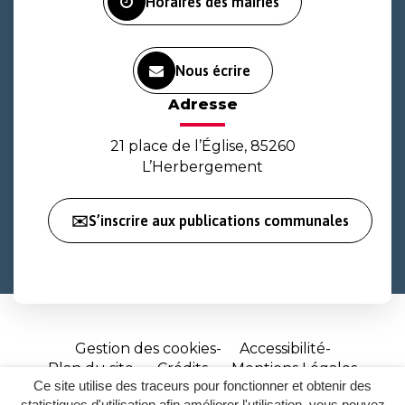
Horaires des mairies
Nous écrire
Adresse
21 place de l’Église, 85260
L’Herbergement
✉️S’inscrire aux publications communales
Gestion des cookies
Accessibilité
Plan du site
Crédits
Mentions Légales
Ce site utilise des traceurs pour fonctionner et obtenir des
Site
statistiques d'utilisation afin améliorer l'utilisation, vous pouvez