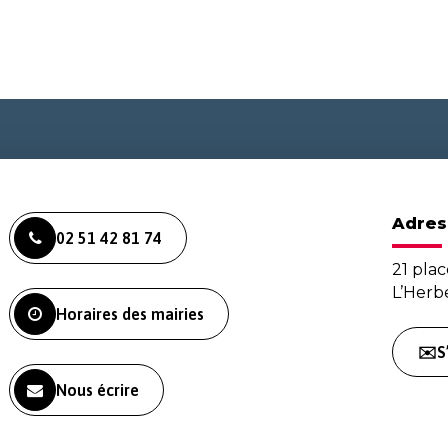
Adres
02 51 42 81 74
21 plac
L’Her
Horaires des mairies
✉️S
Nous écrire