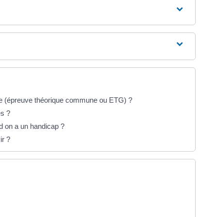
de (épreuve théorique commune ou ETG) ?
es ?
 on a un handicap ?
ir ?