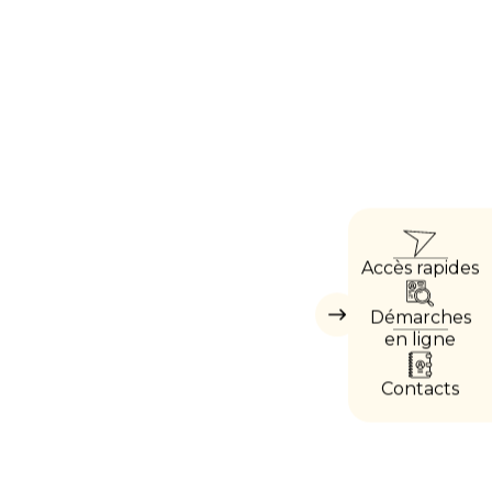
ACCÈ
Accès rapides
DIREC
Démarches
Masquer
les
en ligne
accès
directs
Contacts