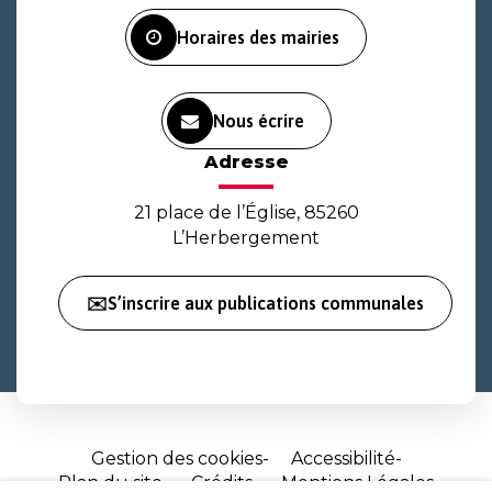
Facebook
Instagram
Youtube
Horaires des mairies
Nous écrire
Adresse
21 place de l’Église, 85260
L’Herbergement
✉️S’inscrire aux publications communales
Gestion des cookies
Accessibilité
Plan du site
Crédits
Mentions Légales