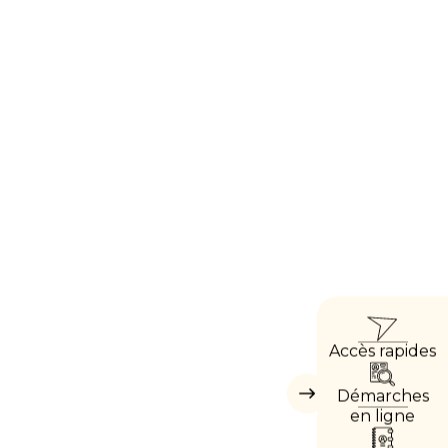
ACCÈ
Accès rapides
DIREC
Démarches
Masquer
les
en ligne
accès
directs