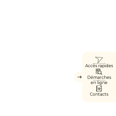
ACCÈ
Accès rapides
DIREC
Démarches
Masquer
les
en ligne
accès
directs
Contacts