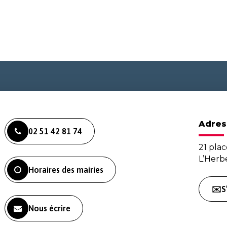
Adres
02 51 42 81 74
21 plac
L’Her
Horaires des mairies
✉️S
Nous écrire