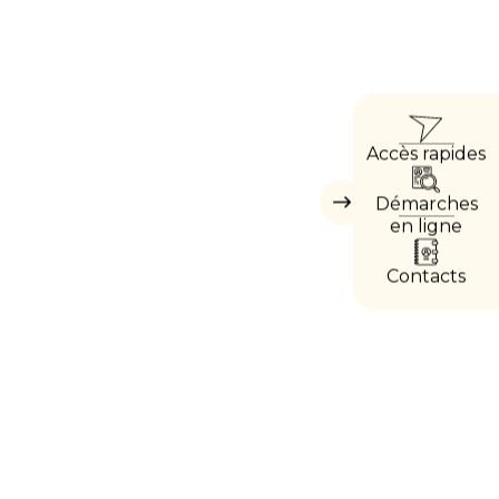
ACCÈ
Accès rapides
DIREC
Démarches
Masquer
les
en ligne
accès
directs
Contacts