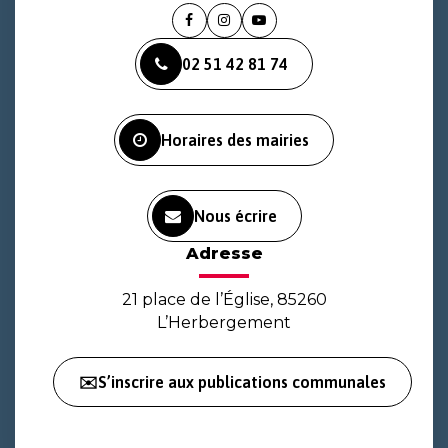
Lien
Lien
Lien
vers
vers
vers
02 51 42 81 74
le
le
la
compte
compte
chaîne
Facebook
Instagram
Youtube
Horaires des mairies
Nous écrire
Adresse
21 place de l’Église, 85260
L’Herbergement
✉️S’inscrire aux publications communales