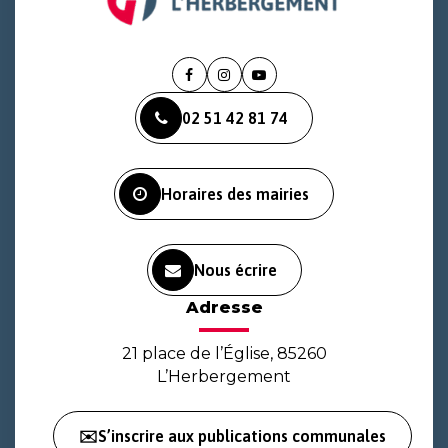
Lien
Lien
Lien
vers
vers
vers
02 51 42 81 74
le
le
la
compte
compte
chaîne
Facebook
Instagram
Youtube
Horaires des mairies
Nous écrire
Adresse
21 place de l’Église, 85260
L’Herbergement
✉️S’inscrire aux publications communales