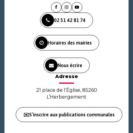
Lien
Lien
Lien
vers
vers
vers
02 51 42 81 74
le
le
la
compte
compte
chaîne
Facebook
Instagram
Youtube
Horaires des mairies
Nous écrire
Adresse
21 place de l’Église, 85260
L’Herbergement
✉️S’inscrire aux publications communales