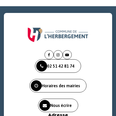
Lien
Lien
Lien
vers
vers
vers
02 51 42 81 74
le
le
la
compte
compte
chaîne
Facebook
Instagram
Youtube
Horaires des mairies
Nous écrire
Adresse