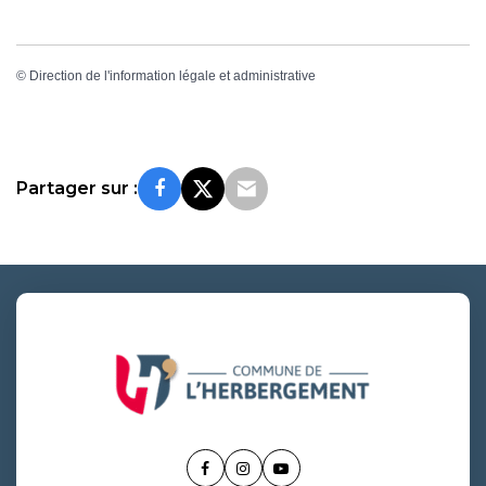
©
Direction de l'information légale et administrative
Partager sur :
Lien
Lien
Lien