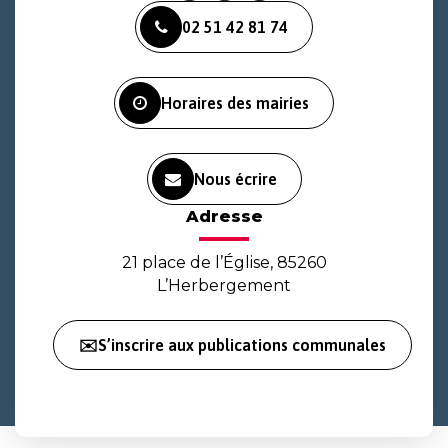
vers
vers
vers
02 51 42 81 74
le
le
la
compte
compte
chaîne
Facebook
Instagram
Youtube
Horaires des mairies
Nous écrire
Adresse
21 place de l’Église, 85260
L’Herbergement
✉️S’inscrire aux publications communales