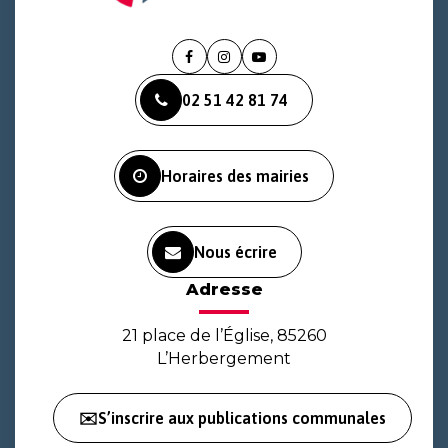
Lien
Lien
Lien
vers
vers
vers
02 51 42 81 74
le
le
la
compte
compte
chaîne
Facebook
Instagram
Youtube
Horaires des mairies
Nous écrire
Adresse
21 place de l’Église, 85260
L’Herbergement
✉️S’inscrire aux publications communales