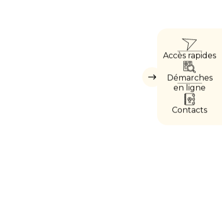
ACCÈ
Accès rapides
DIREC
Démarches
Masquer
les
en ligne
accès
directs
Contacts