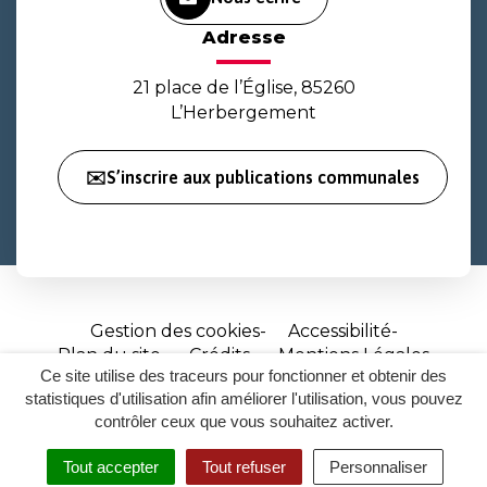
Adresse
21 place de l’Église, 85260
L’Herbergement
✉️S’inscrire aux publications communales
Gestion des cookies
Accessibilité
Plan du site
Crédits
Mentions Légales
Ce site utilise des traceurs pour fonctionner et obtenir des
Site
statistiques d'utilisation afin améliorer l'utilisation, vous pouvez
réalisé
contrôler ceux que vous souhaitez activer.
par
Tout accepter
Tout refuser
Personnaliser
Inovagora
MENU
RECHERCHER
ACCESSIBILITÉ