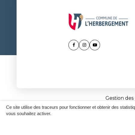
Lien
Lien
Lien
vers
vers
vers
le
le
la
compte
compte
chaîne
Facebook
Instagram
Youtube
Gestion des
Ce site utilise des traceurs pour fonctionner et obtenir des statisti
vous souhaitez activer.