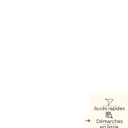
ACCÈ
Accès rapides
DIREC
Démarches
Masquer
les
en ligne