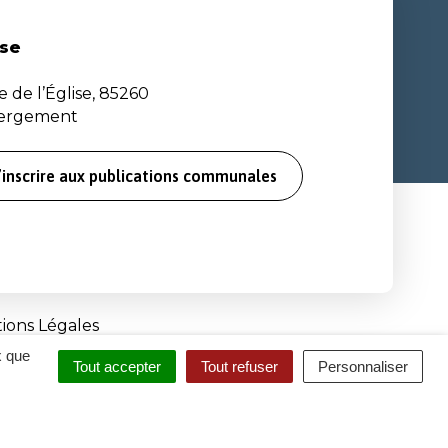
se
e de l’Église, 85260
bergement
’inscrire aux publications communales
ions Légales
x que
Tout accepter
Tout refuser
Personnaliser