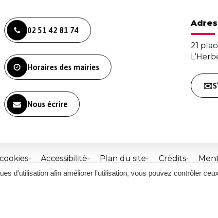
Adres
02 51 42 81 74
21 plac
L’Her
Horaires des mairies
✉️S
Nous écrire
 cookies
Accessibilité
Plan du site
Crédits
Ment
ques d'utilisation afin améliorer l'utilisation, vous pouvez contrôler ceu
Site
réalisé
par
Inovagora