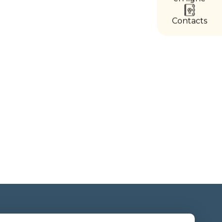
accès
directs
Contacts